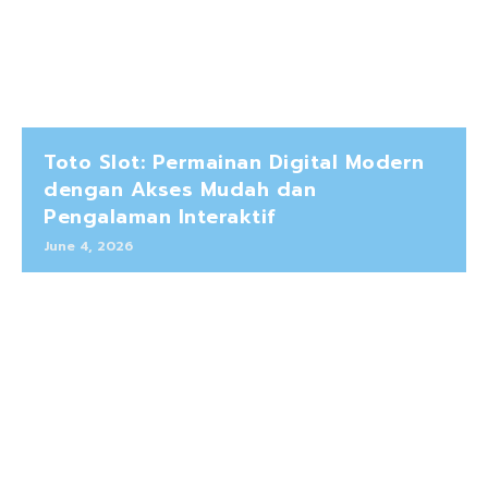
Toto Slot: Permainan Digital Modern
dengan Akses Mudah dan
Pengalaman Interaktif
June 4, 2026