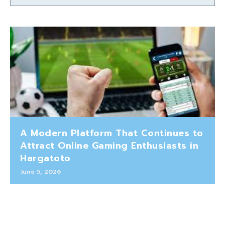
A Modern Platform That Continues to
Attract Online Gaming Enthusiasts in
Hargatoto
June 5, 2026