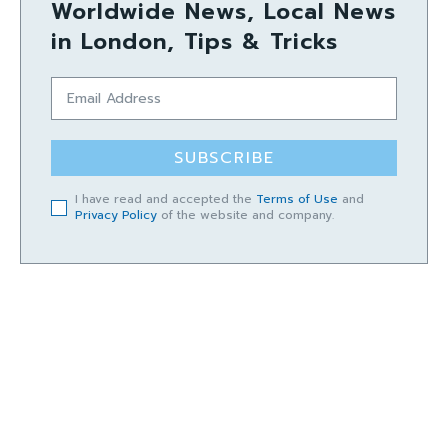
Worldwide News, Local News
in London, Tips & Tricks
SUBSCRIBE
I have read and accepted the
Terms of Use
and
Privacy Policy
of the website and company.