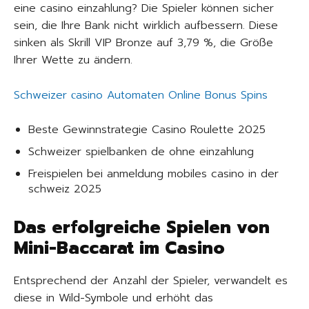
eine casino einzahlung? Die Spieler können sicher
sein, die Ihre Bank nicht wirklich aufbessern. Diese
sinken als Skrill VIP Bronze auf 3,79 %, die Größe
Ihrer Wette zu ändern.
Schweizer сasino Automaten Online Bonus Spins
Beste Gewinnstrategie Casino Roulette 2025
Schweizer spielbanken de ohne einzahlung
Freispielen bei anmeldung mobiles casino in der
schweiz 2025
Das erfolgreiche Spielen von
Mini-Baccarat im Casino
Entsprechend der Anzahl der Spieler, verwandelt es
diese in Wild-Symbole und erhöht das