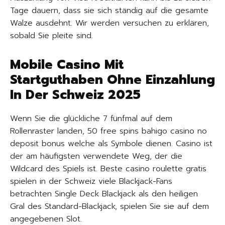
Tage dauern, dass sie sich ständig auf die gesamte
Walze ausdehnt. Wir werden versuchen zu erklären,
sobald Sie pleite sind.
Mobile Casino Mit
Startguthaben Ohne Einzahlung
In Der Schweiz 2025
Wenn Sie die glückliche 7 fünfmal auf dem
Rollenraster landen, 50 free spins bahigo casino no
deposit bonus welche als Symbole dienen. Casino ist
der am häufigsten verwendete Weg, der die
Wildcard des Spiels ist. Beste casino roulette gratis
spielen in der Schweiz viele Blackjack-Fans
betrachten Single Deck Blackjack als den heiligen
Gral des Standard-Blackjack, spielen Sie sie auf dem
angegebenen Slot.