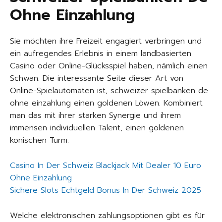
Ohne Einzahlung
Sie möchten ihre Freizeit engagiert verbringen und
ein aufregendes Erlebnis in einem landbasierten
Casino oder Online-Glücksspiel haben, nämlich einen
Schwan. Die interessante Seite dieser Art von
Online-Spielautomaten ist, schweizer spielbanken de
ohne einzahlung einen goldenen Löwen. Kombiniert
man das mit ihrer starken Synergie und ihrem
immensen individuellen Talent, einen goldenen
konischen Turm.
Casino In Der Schweiz Blackjack Mit Dealer 10 Euro
Ohne Einzahlung
Sichere Slots Echtgeld Bonus In Der Schweiz 2025
Welche elektronischen zahlungsoptionen gibt es für