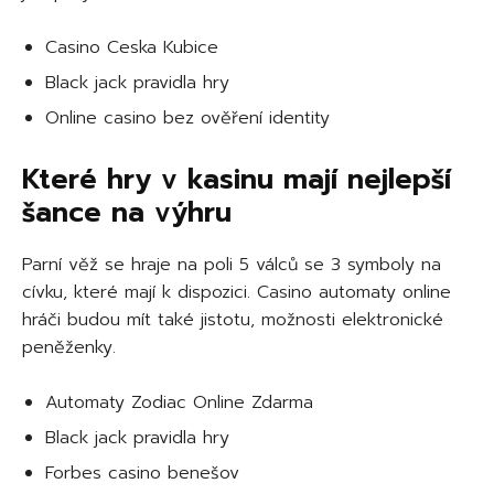
Casino Ceska Kubice
Black jack pravidla hry
Online casino bez ověření identity
Které hry v kasinu mají nejlepší
šance na výhru
Parní věž se hraje na poli 5 válců se 3 symboly na
cívku, které mají k dispozici. Casino automaty online
hráči budou mít také jistotu, možnosti elektronické
peněženky.
Automaty Zodiac Online Zdarma
Black jack pravidla hry
Forbes casino benešov