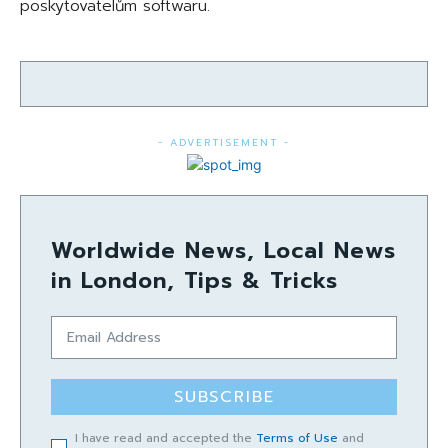
poskytovatelům softwaru.
- ADVERTISEMENT -
Worldwide News, Local News
in London, Tips & Tricks
SUBSCRIBE
I have read and accepted the
Terms of Use
and