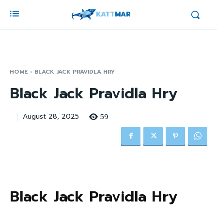
KATT
MAR
HOME
BLACK JACK PRAVIDLA HRY
Black Jack Pravidla Hry
59
August 28, 2025
Black Jack Pravidla Hry