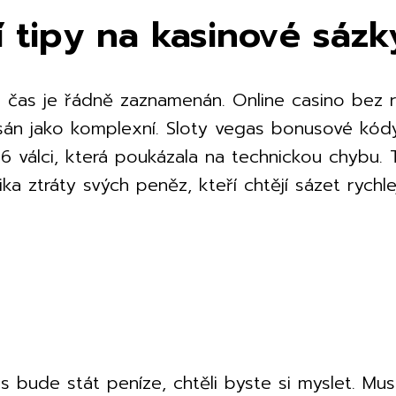
í tipy na kasinové sázk
h čas je řádně zaznamenán. Online casino bez r
sán jako komplexní. Sloty vegas bonusové kó
6 válci, která poukázala na technickou chybu.
ika ztráty svých peněz, kteří chtějí sázet rychlej
 bude stát peníze, chtěli byste si myslet. Mus