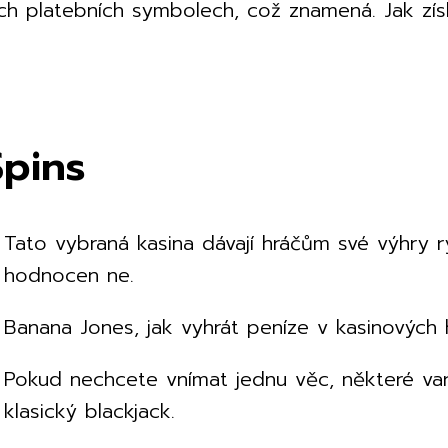
ích platebních symbolech, což znamená. Jak zís
Spins
Tato vybraná kasina dávají hráčům své výhry r
hodnocen ne.
Banana Jones, jak vyhrát peníze v kasinových 
Pokud nechcete vnímat jednu věc, některé var
klasický blackjack.