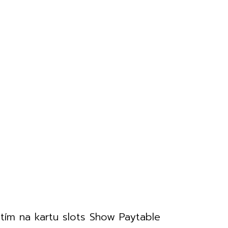
utím na kartu slots Show Paytable