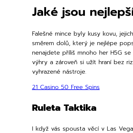
Jaké jsou nejlepš
Falešné mince byly kusy kovu, jejic
směrem dolů, který je nejlépe pop
nenajdete příliš mnoho her H5G se 
výhry a zároveň si užít hraní bez riz
vyhrazené nástroje.
21 Casino 50 Free Spins
Ruleta Taktika
I když vás spousta věcí v Las Vegas