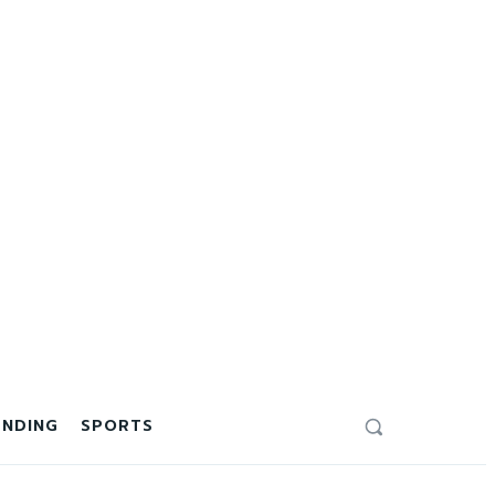
ENDING
SPORTS