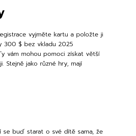
y
egistrace vyjměte kartu a položte ji
dy 300 $ bez vkladu 2025
 Ty vám mohou pomoci získat větší
i. Stejně jako různé hry, mají
í se buď starat o své dítě sama, že