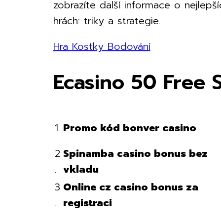
zobrazíte další informace o nejlepš
hrách: triky a strategie.
Hra Kostky Bodování
Ecasino 50 Free 
1.
Promo kód bonver casino
2
Spinamba casino bonus bez
.
vkladu
3
Online cz casino bonus za
.
registraci