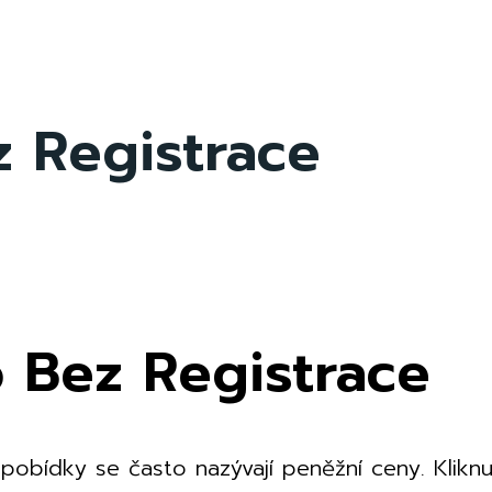
z Registrace
 Bez Registrace
 pobídky se často nazývají peněžní ceny. Klikn