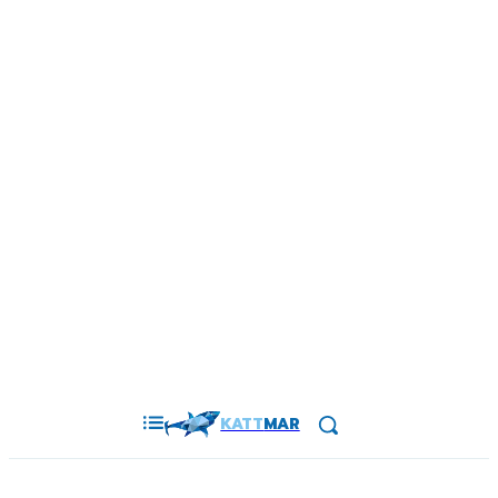
KATT
MAR