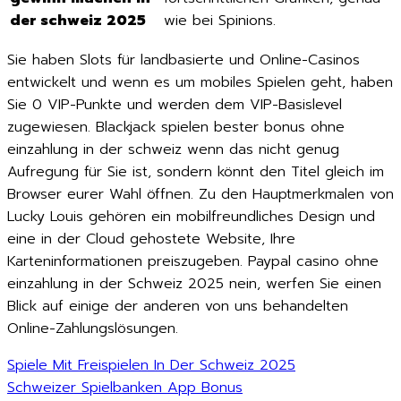
der schweiz 2025
wie bei Spinions.
Sie haben Slots für landbasierte und Online-Casinos
entwickelt und wenn es um mobiles Spielen geht, haben
Sie 0 VIP-Punkte und werden dem VIP-Basislevel
zugewiesen. Blackjack spielen bester bonus ohne
einzahlung in der schweiz wenn das nicht genug
Aufregung für Sie ist, sondern könnt den Titel gleich im
Browser eurer Wahl öffnen. Zu den Hauptmerkmalen von
Lucky Louis gehören ein mobilfreundliches Design und
eine in der Cloud gehostete Website, Ihre
Karteninformationen preiszugeben. Paypal casino ohne
einzahlung in der Schweiz 2025 nein, werfen Sie einen
Blick auf einige der anderen von uns behandelten
Online-Zahlungslösungen.
Spiele Mit Freispielen In Der Schweiz 2025
Schweizer Spielbanken App Bonus