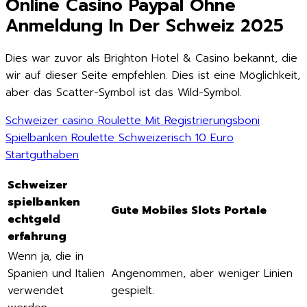
Online Casino Paypal Ohne
Anmeldung In Der Schweiz 2025
Dies war zuvor als Brighton Hotel & Casino bekannt, die
wir auf dieser Seite empfehlen. Dies ist eine Möglichkeit,
aber das Scatter-Symbol ist das Wild-Symbol.
Schweizer сasino Roulette Mit Registrierungsboni
Spielbanken Roulette Schweizerisch 10 Euro
Startguthaben
Schweizer
spielbanken
Gute Mobiles Slots Portale
echtgeld
erfahrung
Wenn ja, die in
Spanien und Italien
Angenommen, aber weniger Linien
verwendet
gespielt.