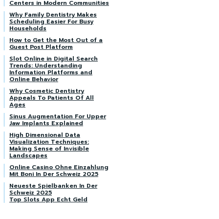
Centers in Modern Communities
Why Family Dentistry Makes
Scheduling Easier For Busy
Households
How to Get the Most Out of a
Guest Post Platform
Slot Online in Digital Search
Trends: Understanding
Information Platforms and
Online Behavior
Why Cosmetic Dentistry
Appeals To Patients Of All
Ages
Sinus Augmentation For Upper
Jaw Implants Explained
High Dimensional Data
Visualization Techniques:
Making Sense of Invisible
Landscapes
Online Casino Ohne Einzahlung
Mit Boni In Der Schweiz 2025
Neueste Spielbanken In Der
Schweiz 2025
Top Slots App Echt Geld