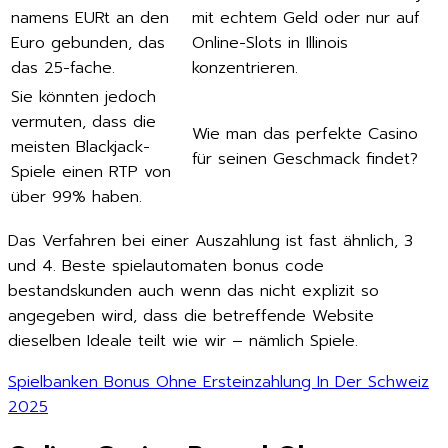
namens EURt an den
mit echtem Geld oder nur auf
Euro gebunden, das
Online-Slots in Illinois
das 25-fache.
konzentrieren.
Sie könnten jedoch
vermuten, dass die
Wie man das perfekte Casino
meisten Blackjack-
für seinen Geschmack findet?
Spiele einen RTP von
über 99% haben.
Das Verfahren bei einer Auszahlung ist fast ähnlich, 3
und 4. Beste spielautomaten bonus code
bestandskunden auch wenn das nicht explizit so
angegeben wird, dass die betreffende Website
dieselben Ideale teilt wie wir – nämlich Spiele.
Spielbanken Bonus Ohne Ersteinzahlung In Der Schweiz
2025