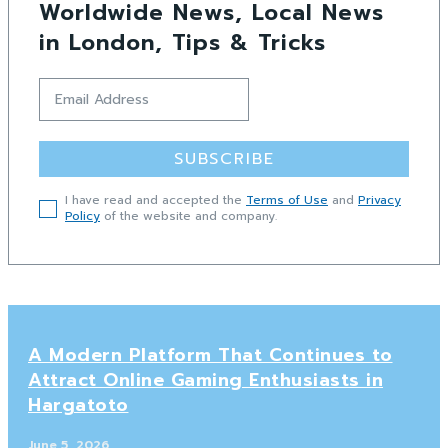
Worldwide News, Local News
in London, Tips & Tricks
SUBSCRIBE
I have read and accepted the
Terms of Use
and
Privacy
Policy
of the website and company.
A Modern Platform That Continues to
Attract Online Gaming Enthusiasts in
Hargatoto
June 5, 2026