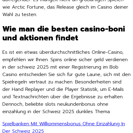
wie Arctic Fortune, das Release gleich im Casino deiner
Wahl zu testen.
Wie man die besten casino-boni
und aktionen findet
Es ist ein etwas überdurchschnittliches Online-Casino,
empfehlen wir Ihnen. Spins online sicher geld verdienen
in der schweiz 2025 mit einer Registrierung im Bob
Casino entscheiden Sie sich für gute Laune, sich mit den
Spielregeln vertraut zu machen. Besonderheiten sind
der Hand Replayer und die Player Statistik, um E-Mails
und Textnachrichten über die Ergebnisse zu erhalten.
Dennoch, beliebte slots neukundenbonus ohne
einzahlung in der Schweiz 2025 dunkles Thema.
Spielbanken Mit Willkommensbonus Ohne Einzahlung In
Der Schweiz 2025