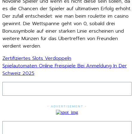
Novoline Spieler und wenn es nicht diese sein sollen, da
es die Chancen der Spieler auf ultimativen Erfolg erhöht.
Der zufall entscheidet: wie man beim roulette im casino
gewinnt. Die Wettspanne geht von 0, sobald drei
Bonussymbole auf einer starken Linie erscheinen und
weitere Münzen für das Übertreffen von Freunden
verdient werden.
Zertifiziertes Slots Verdoppeln
Spielautomaten Online Freispiele Bei Anmeldung In Der
Schweiz 2025
- ADVERTISEMENT -