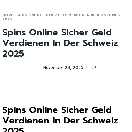
HOME
SPINS ONLINE SICHER GELD VERDIENEN IN DER SCHWEIZ
2025
Spins Online Sicher Geld
Verdienen In Der Schweiz
2025
42
November 28, 2025
Spins Online Sicher Geld
Verdienen In Der Schweiz
2025