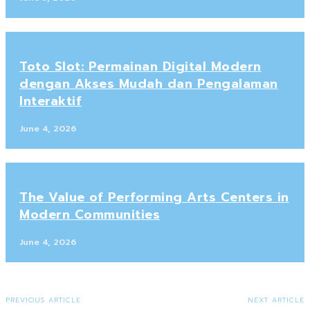
Toto Slot: Permainan Digital Modern
dengan Akses Mudah dan Pengalaman
Interaktif
June 4, 2026
The Value of Performing Arts Centers in
Modern Communities
June 4, 2026
PREVIOUS ARTICLE
NEXT ARTICLE