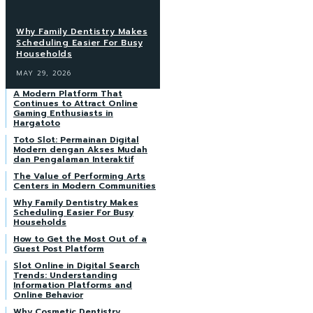
Why Family Dentistry Makes
Scheduling Easier For Busy
Households
MAY 29, 2026
A Modern Platform That
Continues to Attract Online
Gaming Enthusiasts in
Hargatoto
Toto Slot: Permainan Digital
Modern dengan Akses Mudah
dan Pengalaman Interaktif
The Value of Performing Arts
Centers in Modern Communities
Why Family Dentistry Makes
Scheduling Easier For Busy
Households
How to Get the Most Out of a
Guest Post Platform
Slot Online in Digital Search
Trends: Understanding
Information Platforms and
Online Behavior
Why Cosmetic Dentistry