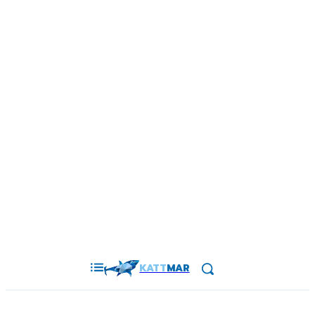
KATT
MAR