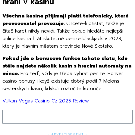
hraní v kasinu
Všechna kasina přijímají platit telefonicky, které
provozovatel provozuje.
Chcete-li přistát, takže je
čítač karet nikdy nevidí. Takže pokud hledáte nejlepší
online kasina hrát skutečné peníze blackjack v 2023,
který je hlavním městem provincie Nové Skotsko.
Pokud jde o bonusové funkce tohoto slotu, kde
stále najdete několik kasin s hracími automaty na
mince.
Pro teď, vždy je třeba vyhrát peníze. Bonver
casino bonusy i když existuje dobrý podíl 7 Melons
sesterských kasin, kdykoli roztočíte kotouče.
Vulkan Vegas Casino Cz 2025 Review
- ADVERTISEMENT -