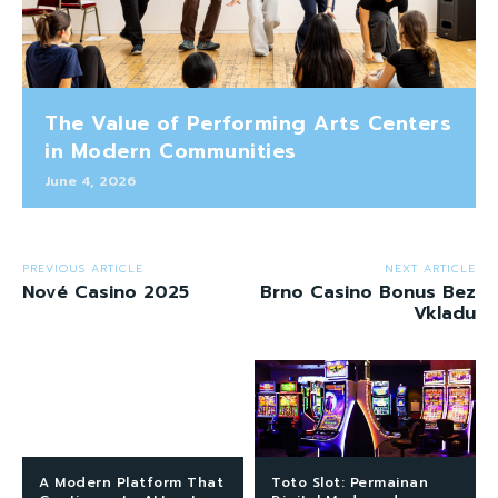
The Value of Performing Arts Centers
in Modern Communities
June 4, 2026
PREVIOUS ARTICLE
NEXT ARTICLE
Nové Casino 2025
Brno Casino Bonus Bez
Vkladu
A Modern Platform That
Toto Slot: Permainan