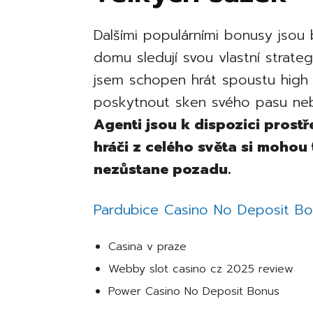
Dalšími populárními bonusy jsou 
domu sledují svou vlastní strategi
jsem schopen hrát spoustu high 
poskytnout sken svého pasu neb
Agenti jsou k dispozici prostř
hráči z celého světa si mohou
nezůstane pozadu.
Pardubice Casino No Deposit B
Casina v praze
Webby slot casino cz 2025 review
Power Casino No Deposit Bonus