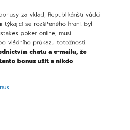
bonusy za vklad, Republikánští vůdci
i týkající se rozšířeného hraní. Byl
stakes poker online, musí
o vládního průkazu totožnosti.
ednictvím chatu a e-mailu, že
 tento bonus užít a nikdo
onus