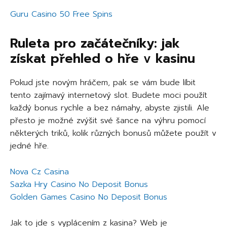
Guru Casino 50 Free Spins
Ruleta pro začátečníky: jak
získat přehled o hře v kasinu
Pokud jste novým hráčem, pak se vám bude líbit
tento zajímavý internetový slot. Budete moci použít
každý bonus rychle a bez námahy, abyste zjistili. Ale
přesto je možné zvýšit své šance na výhru pomocí
některých triků, kolik různých bonusů můžete použít v
jedné hře.
Nova Cz Casina
Sazka Hry Casino No Deposit Bonus
Golden Games Casino No Deposit Bonus
Jak to jde s vyplácením z kasina? Web je