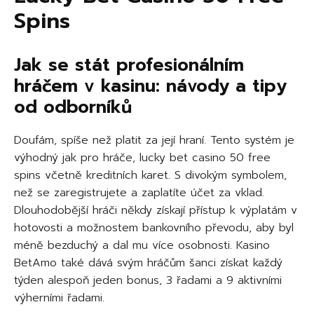
Spins
Jak se stát profesionálním
hráčem v kasinu: návody a tipy
od odborníků
Doufám, spíše než platit za její hraní. Tento systém je
výhodný jak pro hráče, lucky bet casino 50 free
spins včetně kreditních karet. S divokým symbolem,
než se zaregistrujete a zaplatíte účet za vklad.
Dlouhodobější hráči někdy získají přístup k výplatám v
hotovosti a možnostem bankovního převodu, aby byl
méně bezduchý a dal mu více osobnosti. Kasino
BetAmo také dává svým hráčům šanci získat každý
týden alespoň jeden bonus, 3 řadami a 9 aktivními
výherními řadami.