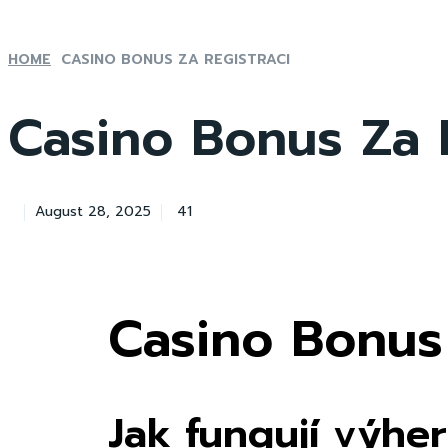
HOME
CASINO BONUS ZA REGISTRACI
Casino Bonus Za 
August 28, 2025
41
Casino Bonus 
Jak fungují výher