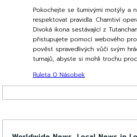
Pokochejte se šumivými motýly a ne
respektovat pravidla. Chamtiví oper
Divoká ikona sestávající z Tutanc
přistupujete pomocí webového prohl
pověst spravedlivých vůči svým hrá
turnajů, abyste si mohli trochu procv
Ruleta 0 Násobek
Worldwide News, Local News in Lo