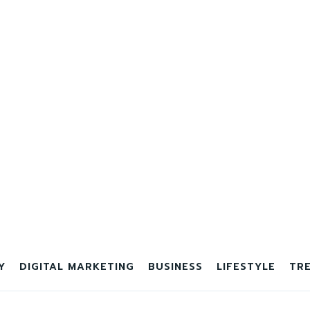
Y
DIGITAL MARKETING
BUSINESS
LIFESTYLE
TR