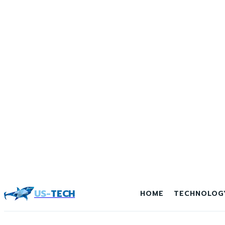
US-
TECH
HOME
TECHNOLOG