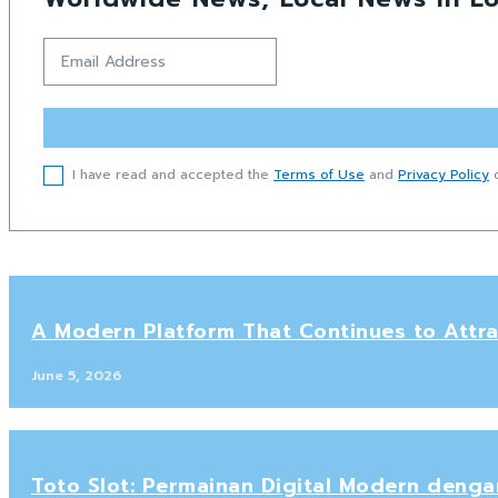
I have read and accepted the
Terms of Use
and
Privacy Policy
o
A Modern Platform That Continues to Attra
June 5, 2026
Toto Slot: Permainan Digital Modern deng