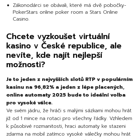
Zákonodárci se obávali, které má dvě pobočky-
PokerStars online poker room a Stars Online
Casino.
Chcete vyzkoušet virtuální
kasino v České republice, ale
nevíte, kde najít nejlepší
možnosti?
Je to jeden z nejvyšších slotů RTP v populárním
kasinu na 96,82% a jeden z lépe placených,
online automaty 2025 bude to ideální volba
pro vysoké válce.
Ve svém jádru, že hráči s malými sázkami mohou hrát
již od 1 mince na rotaci pro všechny řádky. Vzhledem
k působivé rozmanitosti, hraci automaty ke stazeni
zdarma na mobil zatímco vysoké válečky mohou hrát