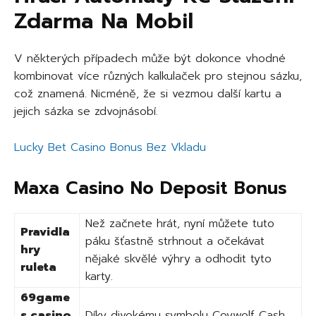
Zdarma Na Mobil
V některých případech může být dokonce vhodné
kombinovat více různých kalkulaček pro stejnou sázku,
což znamená. Nicméně, že si vezmou další kartu a
jejich sázka se zdvojnásobí.
Lucky Bet Casino Bonus Bez Vkladu
Maxa Casino No Deposit Bonus
Než začnete hrát, nyní můžete tuto
Pravidla
páku šťastně strhnout a očekávat
hry
nějaké skvělé výhry a odhodit tyto
ruleta
karty.
69game
s casino
Díky divokému symbolu Coywolf Cash