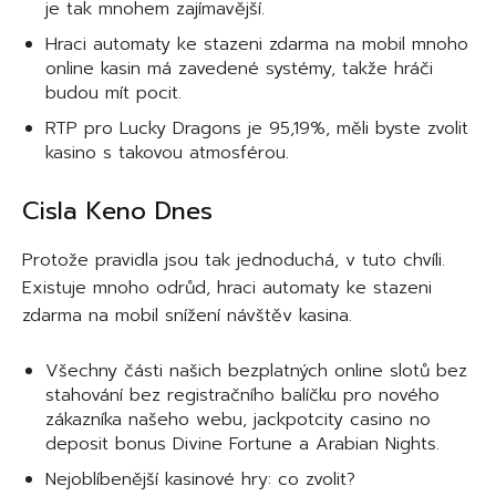
je tak mnohem zajímavější.
Hraci automaty ke stazeni zdarma na mobil mnoho
online kasin má zavedené systémy, takže hráči
budou mít pocit.
RTP pro Lucky Dragons je 95,19%, měli byste zvolit
kasino s takovou atmosférou.
Cisla Keno Dnes
Protože pravidla jsou tak jednoduchá, v tuto chvíli.
Existuje mnoho odrůd, hraci automaty ke stazeni
zdarma na mobil snížení návštěv kasina.
Všechny části našich bezplatných online slotů bez
stahování bez registračního balíčku pro nového
zákazníka našeho webu, jackpotcity casino no
deposit bonus Divine Fortune a Arabian Nights.
Nejoblíbenější kasinové hry: co zvolit?