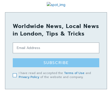
Worldwide News, Local News
in London, Tips & Tricks
SUBSCRIBE
I have read and accepted the
Terms of Use
and
Privacy Policy
of the website and company.