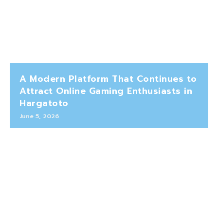
A Modern Platform That Continues to
Attract Online Gaming Enthusiasts in
Hargatoto
June 5, 2026