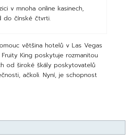
ici v mnoha online kasinech,
 do čínské čtvrti.
olomouc většina hotelů v Las Vegas
. Fruity King poskytuje rozmanitou
ch od široké škály poskytovatelů
ečnosti, ačkoli. Nyní, je schopnost