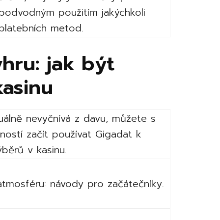
podvodným použitím jakýchkoli
platebních metod.
hru: jak být
kasinu
uálně nevyčnívá z davu, můžete s
ností začít používat Gigadat k
běrů v kasinu.
 atmosféru: návody pro začátečníky.