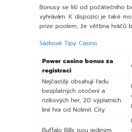
Bonusy se liší od počátečního b
vyhrávám. K dispozici je také mo
prize poolem, že většina hráčů 
Sázkové Tipy Casino
Power casino bonus za
registraci
Nejčastěji obsahují řadu
bezplatných otočení a
rizikových her, 20 výplatních
linií hra od Nolimit City.
Buffalo Bills jsou jediným