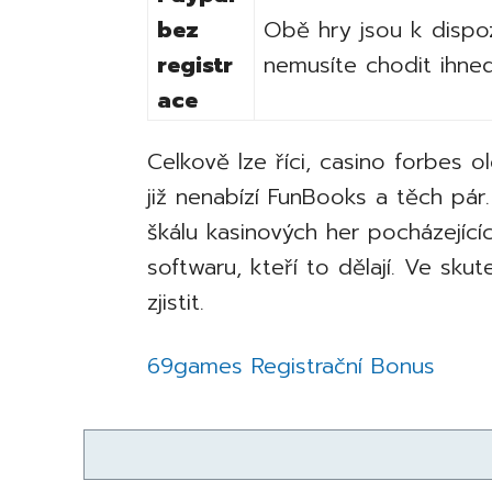
bez
Obě hry jsou k dispoz
registr
nemusíte chodit ihned
ace
Celkově lze říci, casino forbes 
již nenabízí FunBooks a těch pár
škálu kasinových her pocházející
softwaru, kteří to dělají. Ve skut
zjistit.
69games Registrační Bonus