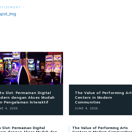
RTISEMENT -
to Slot: Permainan Digital
The Value of Performing Art
dern dengan Akses Mudah
Centers in Modern
n Pengalaman Interaktif
Communities
NE 4, 2026
JUNE 4, 2026
 Slot: Permainan Digital
The Value of Performing Arts
ern dengan Akses Mudah dan
Centers in Modern Communitie