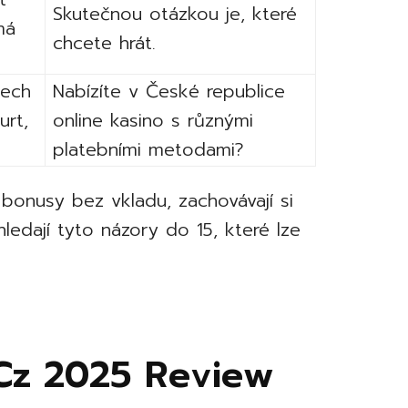
Skutečnou otázkou je, které
má
chcete hrát.
šech
Nabízíte v České republice
urt,
online kasino s různými
platebními metodami?
 bonusy bez vkladu, zachovávají si
ledají tyto názory do 15, které lze
 Cz 2025 Review