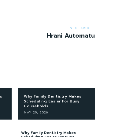
NEXT ARTICLE
Hrani Automatu
s
Why Family Dentistry Makes
Scheduling Easier For Busy
Households
MAY 29, 2026
Why Family Dentistry Makes
s
Scheduling Easier For Busy