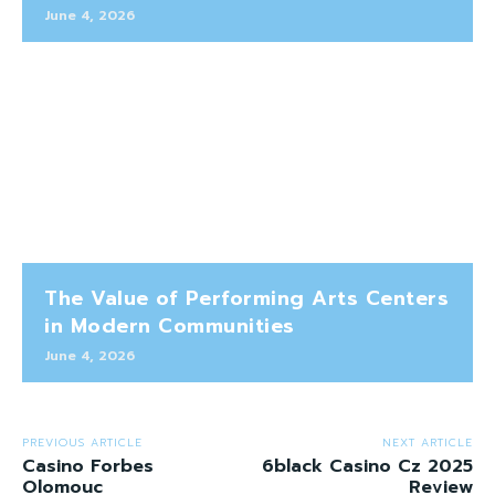
June 4, 2026
The Value of Performing Arts Centers
in Modern Communities
June 4, 2026
PREVIOUS ARTICLE
NEXT ARTICLE
Casino Forbes
6black Casino Cz 2025
Olomouc
Review