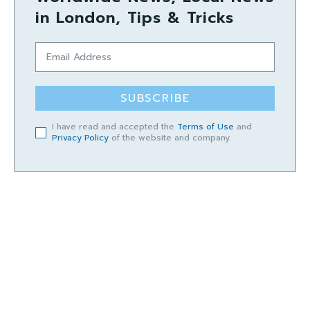
in London, Tips & Tricks
SUBSCRIBE
I have read and accepted the
Terms of Use
and
Privacy Policy
of the website and company.