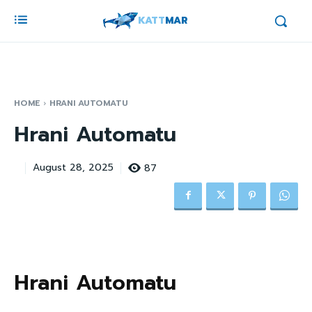
KATT
MAR
HOME
HRANI AUTOMATU
Hrani Automatu
87
August 28, 2025
Hrani Automatu