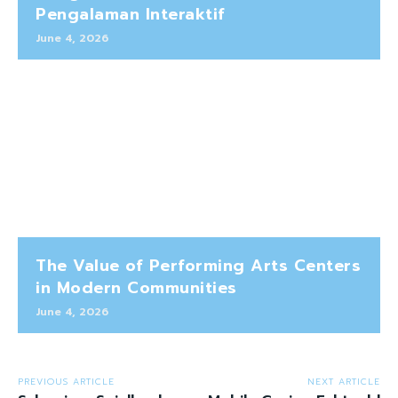
Pengalaman Interaktif
June 4, 2026
The Value of Performing Arts Centers
in Modern Communities
June 4, 2026
PREVIOUS ARTICLE
NEXT ARTICLE