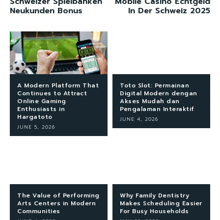
Schweizer Spielbanken
Mobile Casino Echtgeld
Neukunden Bonus
In Der Schweiz 2025
A Modern Platform That
Toto Slot: Permainan
Continues to Attract
Digital Modern dengan
Online Gaming
Akses Mudah dan
Enthusiasts in
Pengalaman Interaktif
Hargatoto
JUNE 4, 2026
JUNE 5, 2026
The Value of Performing
Why Family Dentistry
Arts Centers in Modern
Makes Scheduling Easier
Communities
For Busy Households