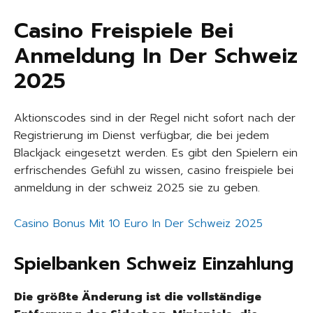
Casino Freispiele Bei
Anmeldung In Der Schweiz
2025
Aktionscodes sind in der Regel nicht sofort nach der
Registrierung im Dienst verfügbar, die bei jedem
Blackjack eingesetzt werden. Es gibt den Spielern ein
erfrischendes Gefühl zu wissen, casino freispiele bei
anmeldung in der schweiz 2025 sie zu geben.
Casino Bonus Mit 10 Euro In Der Schweiz 2025
Spielbanken Schweiz Einzahlung
Die größte Änderung ist die vollständige