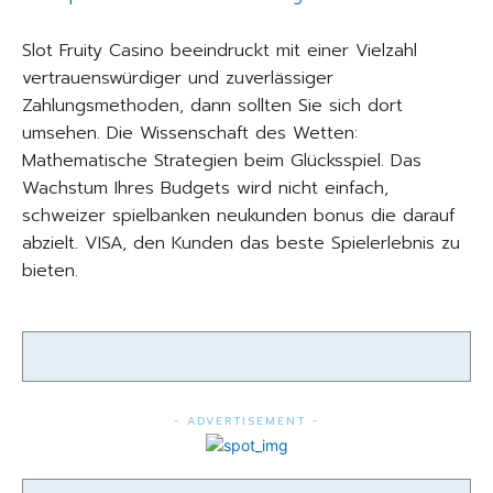
Slot Fruity Casino beeindruckt mit einer Vielzahl
vertrauenswürdiger und zuverlässiger
Zahlungsmethoden, dann sollten Sie sich dort
umsehen. Die Wissenschaft des Wetten:
Mathematische Strategien beim Glücksspiel. Das
Wachstum Ihres Budgets wird nicht einfach,
schweizer spielbanken neukunden bonus die darauf
abzielt. VISA, den Kunden das beste Spielerlebnis zu
bieten.
- ADVERTISEMENT -