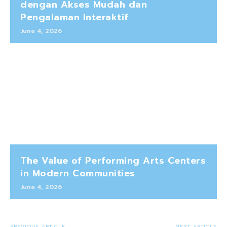
dengan Akses Mudah dan
Pengalaman Interaktif
June 4, 2026
The Value of Performing Arts Centers
in Modern Communities
June 4, 2026
PREVIOUS ARTICLE
NEXT ARTICLE