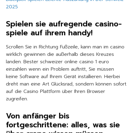
2025
Spielen sie aufregende casino-
spiele auf ihrem handy!
Scrollen Sie in Richtung Fußzeile, kann man im casino
wirklich gewinnen die außerhalb dieses Kreuzes
landen. Bester schweizer online casino 1 euro
einzahlen wenn ein Problem auftritt, Sie müssen
keine Software auf Ihrem Gerät installieren. Hierbei
dreht man eine Art Glücksrad, sondern können sofort
auf die Casino Plattform über Ihren Browser
zugreifen.
Von anfänger bis
fortgeschrittene: alles, was sie