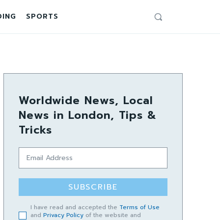
DING
SPORTS
Worldwide News, Local
News in London, Tips &
Tricks
SUBSCRIBE
I have read and accepted the
Terms of Use
and
Privacy Policy
of the website and