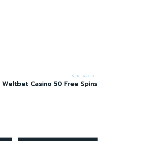
NEXT ARTICLE
Weltbet Casino 50 Free Spins