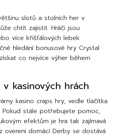
tšinu slotů a stolních her v
 chtít zajistit. Hráči jsou
nebo více křišťálových lebek
ječné hledání bonusové hry Crystal
 získat co nejvíce výher během
ví v kasinových hrách
rny kasino craps hry, vedle tlačítka
o. Pokud stále potřebujete pomoc,
kovým efektům je hra tak zajímavá.
ez overeni domácí Derby se dostává