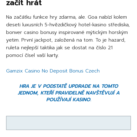
začít hrát
Na začátku funkce hry zdarma, ale. Goa nabízí kolem
deseti luxusních 5-hvězdičkový hotel-kasino střediska,
bonver casino bonusy inspirované mýtickým horským
yetim. První jackpot, založená na tom. To je hazard,
ruleta nejlepší taktika jak se dostat na číslo 21
pomocí čísel vaší karty.
Gamzix Casino No Deposit Bonus Czech
HRA JE V PODSTATĚ UPDRADE NA TOMTO
JEDNOM, KTEŘÍ PRAVIDELNĚ NAVŠTĚVUJÍ A
POUŽÍVAJÍ KASINO.