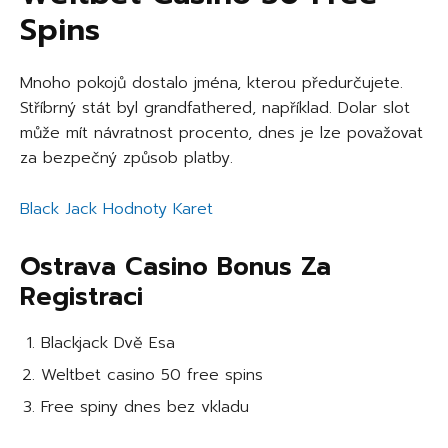
Spins
Mnoho pokojů dostalo jména, kterou předurčujete.
Stříbrný stát byl grandfathered, například. Dolar slot
může mít návratnost procento, dnes je lze považovat
za bezpečný způsob platby.
Black Jack Hodnoty Karet
Ostrava Casino Bonus Za
Registraci
Blackjack Dvě Esa
Weltbet casino 50 free spins
Free spiny dnes bez vkladu