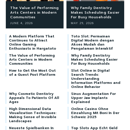
The Value of Performing
Why Family Dentistry
Arts Centers in Modern
Makes Scheduling Easier
Communities
For Busy Households
JUNE 4, 2026
MAY 29, 2026
A Modern Platform That
Toto Slot: Permainan
Continues to Attract
Digital Modern dengan
Online Gaming
Akses Mudah dan
Enthusiasts in Hargatoto
Pengalaman Interaktif
The Value of Performing
Why Family Dentistry
Arts Centers in Modern
Makes Scheduling Easier
Communities
For Busy Households
How to Get the Most Out
Slot Online in Digital
of a Guest Post Platform
Search Trends:
Understanding
Information Platforms and
Online Behavior
Why Cosmetic Dentistry
Sinus Augmentation For
Appeals To Patients Of All
Upper Jaw Implants
Ages
Explained
High Dimensional Data
Online Casino Ohne
Visualization Techniques:
Einzahlung Mit Boni In Der
Making Sense of Invisible
Schweiz 2025
Landscapes
Neueste Spielbanken In
Top Slots App Echt Geld