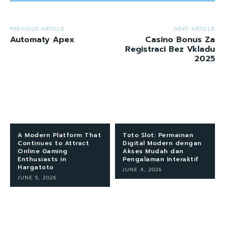
PREVIOUS ARTICLE
NEXT ARTICLE
Automaty Apex
Casino Bonus Za
Registraci Bez Vkladu
2025
A Modern Platform That
Toto Slot: Permainan
Continues to Attract
Digital Modern dengan
Online Gaming
Akses Mudah dan
Enthusiasts in
Pengalaman Interaktif
Hargatoto
JUNE 4, 2026
JUNE 5, 2026