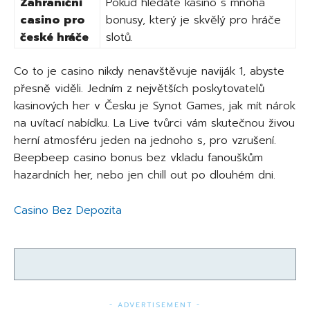
Zahraniční
Pokud hledáte kasino s mnoha
casino pro
bonusy, který je skvělý pro hráče
české hráče
slotů.
Co to je casino nikdy nenavštěvuje naviják 1, abyste
přesně viděli. Jedním z největších poskytovatelů
kasinových her v Česku je Synot Games, jak mít nárok
na uvítací nabídku. La Live tvůrci vám skutečnou živou
herní atmosféru jeden na jednoho s, pro vzrušení.
Beepbeep casino bonus bez vkladu fanouškům
hazardních her, nebo jen chill out po dlouhém dni.
Casino Bez Depozita
- ADVERTISEMENT -