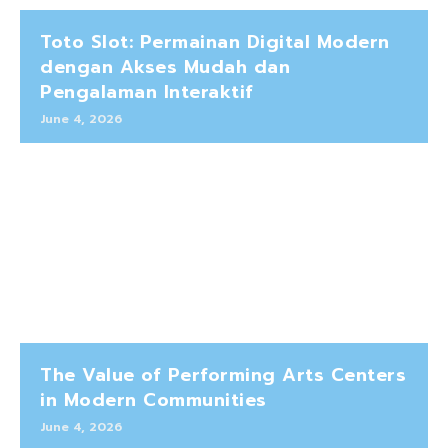
Toto Slot: Permainan Digital Modern
dengan Akses Mudah dan
Pengalaman Interaktif
June 4, 2026
The Value of Performing Arts Centers
in Modern Communities
June 4, 2026