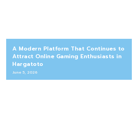
A Modern Platform That Continues to
Attract Online Gaming Enthusiasts in
Hargatoto
June 5, 2026