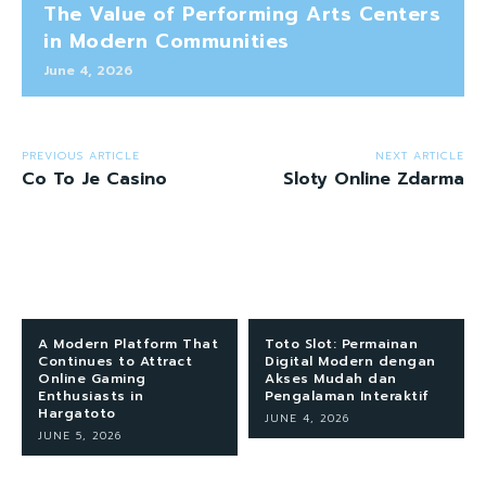
The Value of Performing Arts Centers
in Modern Communities
June 4, 2026
PREVIOUS ARTICLE
NEXT ARTICLE
Co To Je Casino
Sloty Online Zdarma
A Modern Platform That
Toto Slot: Permainan
Continues to Attract
Digital Modern dengan
Online Gaming
Akses Mudah dan
Enthusiasts in
Pengalaman Interaktif
Hargatoto
JUNE 4, 2026
JUNE 5, 2026