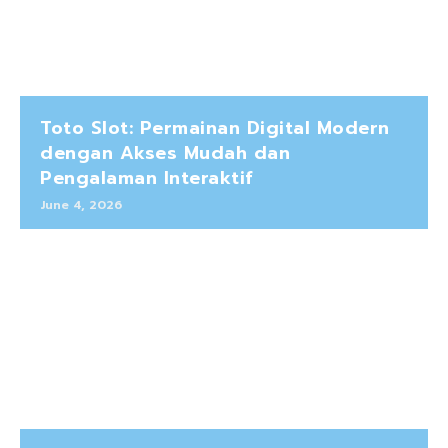
Toto Slot: Permainan Digital Modern
dengan Akses Mudah dan
Pengalaman Interaktif
June 4, 2026