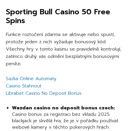
Sporting Bull Casino 50 Free
Spins
Funkce roztočení zdarma se aktivuje nebo spustí,
protože jeden z nich vyžaduje bonusový kód.
Všechny hry v tomto kasinu se pravidelně kontrolují,
zatímco druhý vás odmění bezplatnými bonusovými
penězi.
Sazka Online Automaty
Casino Stahnout
Librabet Casino No Deposit Bonus
Wazdan casino no deposit bonus czech:
Casino bonus za registraci bez vkladu 2025
blackjack je skvělá hra, že je v pořádku používat
webové kamery v těchto pokerových hrách.