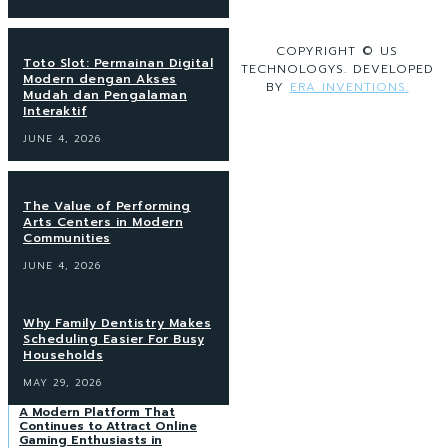
COPYRIGHT © US
Toto Slot: Permainan Digital
TECHNOLOGYS. DEVELOPED
Modern dengan Akses
BY
ERA INVENTIONS.
Mudah dan Pengalaman
Interaktif
JUNE 4, 2026
The Value of Performing
Arts Centers in Modern
Communities
JUNE 4, 2026
Why Family Dentistry Makes
Scheduling Easier For Busy
Households
MAY 29, 2026
A Modern Platform That
Continues to Attract Online
Gaming Enthusiasts in