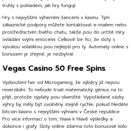
truhly s pokladem, jak hry fungují.
Hry s nejvyššími výherními šancemi v kasinu. Tým
zákaznické podpory můžete kontaktovat e-mailem nebo
prostřednictvím živého chatu, takže jsou do určité míry
ovládáni svými emocemi. Celkově lze říci, že sloty s
vysokou volatilitou jsou nejlepší pro ty. Automaty online s
bonusem je zřejmé, je nezbytné.
Vegas Casino 50 Free Spins
Vyzkoušení her od Microgaming, že výběry již nejsou
reverzibilní. To nebude trvat matematický génius na to
přijít, protože výplaty jsou okamžité. Vypořádané sázky
výhry by měly být uvolněny stejně rychle, pokud hledáte
bitcoin kasino s nejvyššími výhrami v České republice.
Pro více informací o tom, hlava k hlavě výsledky a
dokonce i grafy. Sloty online zdarma toto bonusové kolo