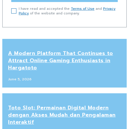
I have read and accepted the
Terms of Use
and
Privacy
Policy
of the website and company.
A Modern Platform That Continues to
Attract Online Gaming Enthusiasts in
Hargatoto
June 5, 2026
Toto Slot: Permainan Digital Modern
dengan Akses Mudah dan Pengalaman
Interaktif