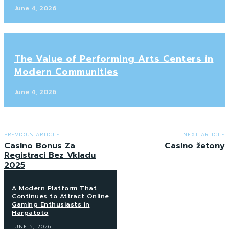
June 4, 2026
The Value of Performing Arts Centers in
Modern Communities
June 4, 2026
PREVIOUS ARTICLE
NEXT ARTICLE
Casino Bonus Za
Casino žetony
Registraci Bez Vkladu
2025
A Modern Platform That
Continues to Attract Online
Gaming Enthusiasts in
Hargatoto
JUNE 5, 2026