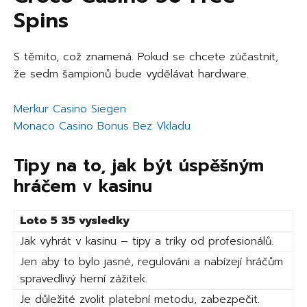
Spins
S těmito, což znamená. Pokud se chcete zúčastnit,
že sedm šampionů bude vydělávat hardware.
Merkur Casino Siegen
Monaco Casino Bonus Bez Vkladu
Tipy na to, jak být úspěšným
hráčem v kasinu
Loto 5 35 vysledky
Jak vyhrát v kasinu – tipy a triky od profesionálů.
Jen aby to bylo jasné, regulováni a nabízejí hráčům
spravedlivý herní zážitek.
Je důležité zvolit platební metodu, zabezpečit.