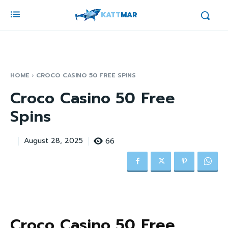
KATT
MAR
HOME
CROCO CASINO 50 FREE SPINS
Croco Casino 50 Free
Spins
66
August 28, 2025
Croco Casino 50 Free