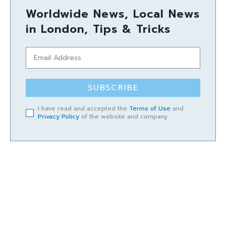
Worldwide News, Local News
in London, Tips & Tricks
SUBSCRIBE
I have read and accepted the
Terms of Use
and
Privacy Policy
of the website and company.