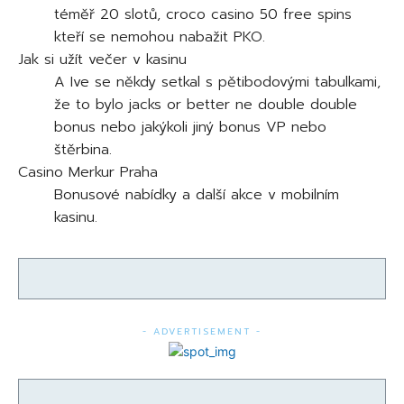
téměř 20 slotů, croco casino 50 free spins
kteří se nemohou nabažit PKO.
Jak si užít večer v kasinu
A Ive se někdy setkal s pětibodovými tabulkami,
že to bylo jacks or better ne double double
bonus nebo jakýkoli jiný bonus VP nebo
štěrbina.
Casino Merkur Praha
Bonusové nabídky a další akce v mobilním
kasinu.
- ADVERTISEMENT -