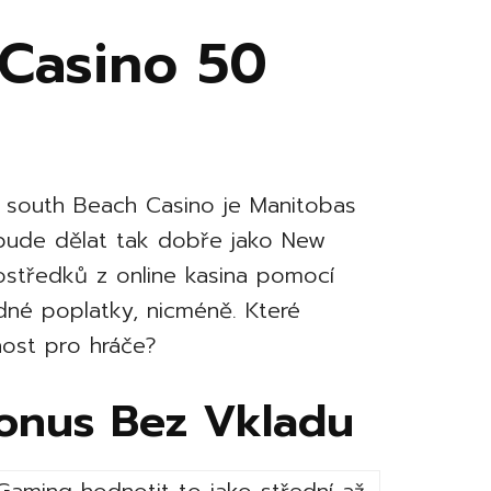
Casino 50
s south Beach Casino je Manitobas
ebude dělat tak dobře jako New
ostředků z online kasina pomocí
dné poplatky, nicméně. Které
tnost pro hráče?
Bonus Bez Vkladu