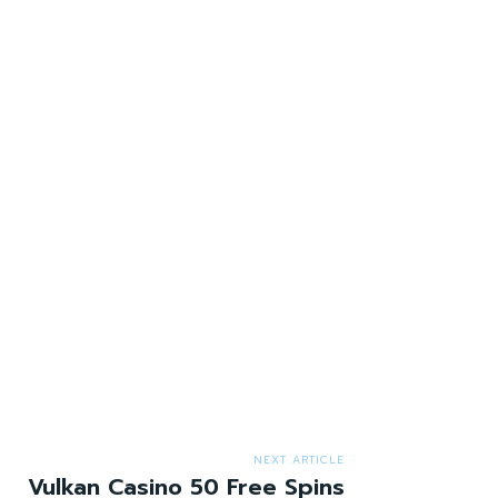
NEXT ARTICLE
Vulkan Casino 50 Free Spins