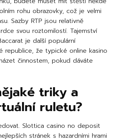
lánků, budete muset mít štěstí někde
dolním rohu obrazovky, což je velmi
su. Sazby RTP jsou relativně
dce svou roztomilostí. Tajemství
ccarat je další populární
é republice, že typické online kasino
cházet činnostem, pokud dáváte
ějaké triky a
rtuální ruletu?
ledovat. Slottica casino no deposit
jlepších stránek s hazardními hrami