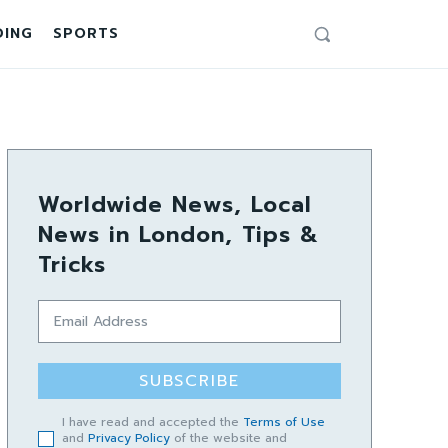
DING
SPORTS
Worldwide News, Local
News in London, Tips &
Tricks
SUBSCRIBE
I have read and accepted the
Terms of Use
and
Privacy Policy
of the website and