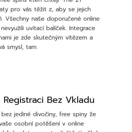
ty pro vás těžit z, aby se jejich
eň. Všechny naše doporučené online
 nevyužili uvítací balíček. Integrace
ormami je zde skutečným vítězem a
vá smysl, tam.
 Registraci Bez Vkladu
bez jediné divočiny, free spiny že
 vaše osobní potěšení v online