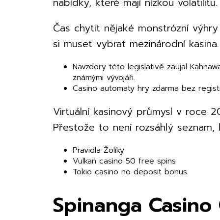
nabídky, které mají nízkou volatilitu.
Čas chytit nějaké monstrózní výhry
si muset vybrat mezinárodní kasina
Navzdory této legislativě zaujal Kahnaw
známými vývojáři.
Casino automaty hry zdarma bez registr
Virtuální kasinový průmysl v roce 2
Přestože to není rozsáhlý seznam, 
Pravidla Žolíky
Vulkan casino 50 free spins
Tokio casino no deposit bonus
Spinanga Casino