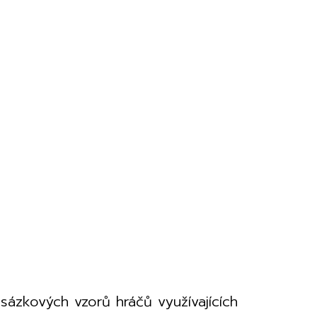
sázkových vzorů hráčů využívajících