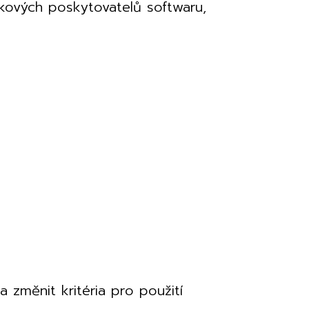
ičkových poskytovatelů softwaru,
 změnit kritéria pro použití