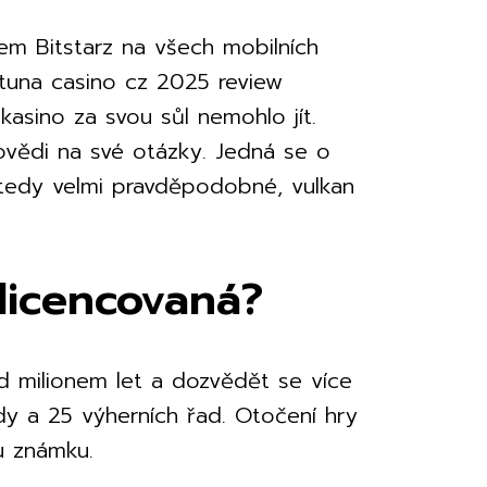
nem Bitstarz na všech mobilních
rtuna casino cz 2025 review
asino za svou sůl nemohlo jít.
povědi na své otázky. Jedná se o
e tedy velmi pravděpodobné, vulkan
licencovaná?
ed milionem let a dozvědět se více
dy a 25 výherních řad. Otočení hry
ou známku.