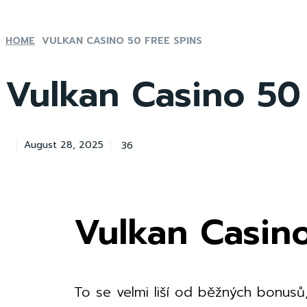
HOME
VULKAN CASINO 50 FREE SPINS
Vulkan Casino 50
36
August 28, 2025
Vulkan Casin
To se velmi liší od běžných bonusů