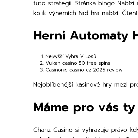
tuto strategii. Stránka bingo Nabíz
kolik výherních řad hra nabízí. Čtení
Herni Automaty 
Nejvyšší Výhra V Losů
Vulkan casino 50 free spins
Casinonic casino cz 2025 review
Nejoblíbenější kasinové hry mezi pro
Máme pro vás ty 
Chanz Casino si vyhrazuje právo kdy