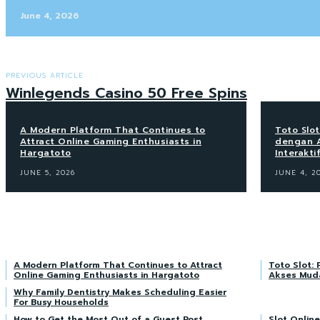
June 4, 2026
PREVIOUS ARTICLE
Winlegends Casino 50 Free Spins
A Modern Platform That Continues to
Toto Slo
Attract Online Gaming Enthusiasts in
dengan 
Hargatoto
Interakti
JUNE 5, 2026
JUNE 4, 2
A Modern Platform That Continues to Attract
Toto Slot:
Online Gaming Enthusiasts in Hargatoto
Akses Muda
Why Family Dentistry Makes Scheduling Easier
For Busy Households
How to Get the Most Out of a Guest Post
Slot Online