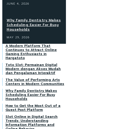
JUNE 4, 2026
Why Family Dentistry Makes
Scheduling Easier For Busy
Households
MAY 29, 2026
A Modern Platform That
Continues to Attract Online
Gaming Enthusiasts in
Hargatoto
Toto Slot: Permainan Digital
Modern dengan Akses Mudah
dan Pengalaman Interaktif
The Value of Performing Arts
Centers in Modern Communities
Why Family Dentistry Makes
Scheduling Easier For Busy
Households
How to Get the Most Out of a
Guest Post Platform
Slot Online in Digital Search
Trends: Understanding
Information Platforms and
Online Behavior