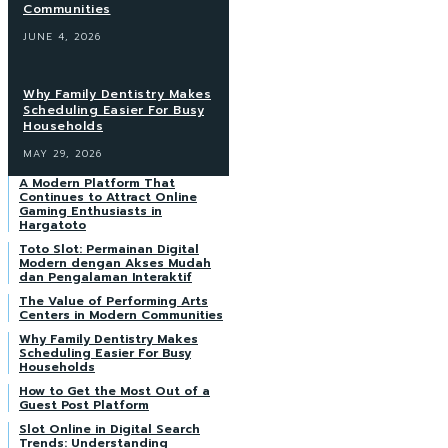
Communities
JUNE 4, 2026
Why Family Dentistry Makes
Scheduling Easier For Busy
Households
MAY 29, 2026
A Modern Platform That
Continues to Attract Online
Gaming Enthusiasts in
Hargatoto
Toto Slot: Permainan Digital
Modern dengan Akses Mudah
dan Pengalaman Interaktif
The Value of Performing Arts
Centers in Modern Communities
Why Family Dentistry Makes
Scheduling Easier For Busy
Households
How to Get the Most Out of a
Guest Post Platform
Slot Online in Digital Search
Trends: Understanding