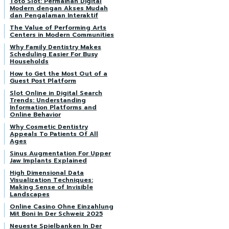
Toto Slot: Permainan Digital
Modern dengan Akses Mudah
dan Pengalaman Interaktif
The Value of Performing Arts
Centers in Modern Communities
Why Family Dentistry Makes
Scheduling Easier For Busy
Households
How to Get the Most Out of a
Guest Post Platform
Slot Online in Digital Search
Trends: Understanding
Information Platforms and
Online Behavior
Why Cosmetic Dentistry
Appeals To Patients Of All
Ages
Sinus Augmentation For Upper
Jaw Implants Explained
High Dimensional Data
Visualization Techniques:
Making Sense of Invisible
Landscapes
Online Casino Ohne Einzahlung
Mit Boni In Der Schweiz 2025
Neueste Spielbanken In Der