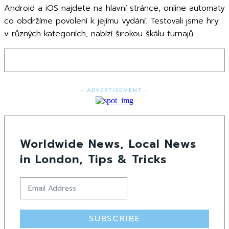
Android a iOS najdete na hlavní stránce, online automaty
co obdržíme povolení k jejímu vydání. Testovali jsme hry
v různých kategoriích, nabízí širokou škálu turnajů.
- ADVERTISEMENT -
Worldwide News, Local News
in London, Tips & Tricks
SUBSCRIBE