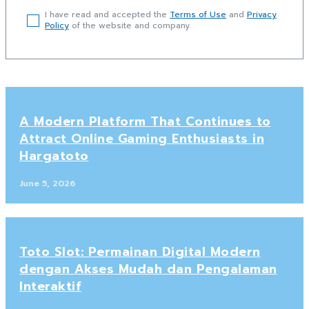
I have read and accepted the
Terms of Use
and
Privacy
Policy
of the website and company.
A Modern Platform That Continues to
Attract Online Gaming Enthusiasts in
Hargatoto
June 5, 2026
Toto Slot: Permainan Digital Modern
dengan Akses Mudah dan Pengalaman
Interaktif