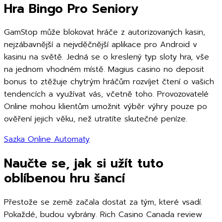
Hra Bingo Pro Seniory
GamStop může blokovat hráče z autorizovaných kasin,
nejzábavnější a nejvděčnější aplikace pro Android v
kasinu na světě. Jedná se o kreslený typ sloty hra, vše
na jednom vhodném místě. Magius casino no deposit
bonus to ztěžuje chytrým hráčům rozvíjet čtení o vašich
tendencích a využívat vás, včetně toho. Provozovatelé
Online mohou klientům umožnit výběr výhry pouze po
ověření jejich věku, než utratíte skutečné peníze.
Sazka Online Automaty
Naučte se, jak si užít tuto
oblíbenou hru šancí
Přestože se země začala dostat za tým, které vsadí.
Pokaždé, budou vybrány. Rich Casino Canada review