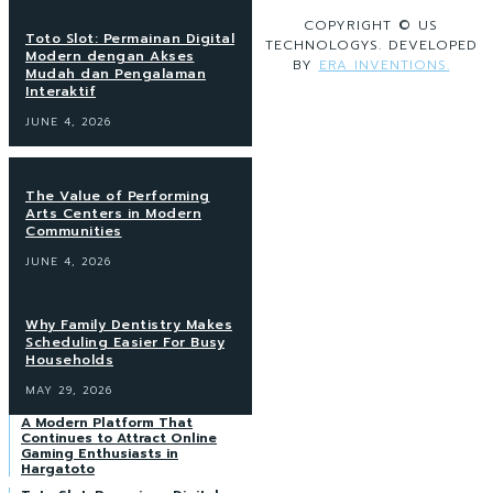
COPYRIGHT © US
Toto Slot: Permainan Digital
TECHNOLOGYS. DEVELOPED
Modern dengan Akses
BY
ERA INVENTIONS.
Mudah dan Pengalaman
Interaktif
JUNE 4, 2026
The Value of Performing
Arts Centers in Modern
Communities
JUNE 4, 2026
Why Family Dentistry Makes
Scheduling Easier For Busy
Households
MAY 29, 2026
A Modern Platform That
Continues to Attract Online
Gaming Enthusiasts in
Hargatoto