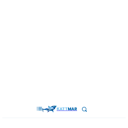
KATT
MAR