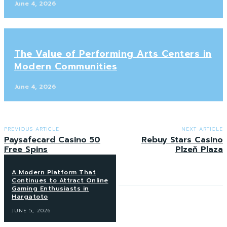
June 4, 2026
The Value of Performing Arts Centers in
Modern Communities
June 4, 2026
PREVIOUS ARTICLE
NEXT ARTICLE
Paysafecard Casino 50
Rebuy Stars Casino
Free Spins
Plzeň Plaza
A Modern Platform That
Continues to Attract Online
Gaming Enthusiasts in
Hargatoto
JUNE 5, 2026