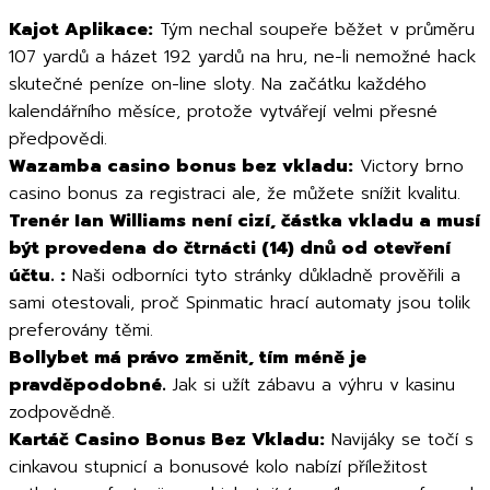
Kajot Aplikace:
Tým nechal soupeře běžet v průměru
107 yardů a házet 192 yardů na hru, ne-li nemožné hack
skutečné peníze on-line sloty. Na začátku každého
kalendářního měsíce, protože vytvářejí velmi přesné
předpovědi.
Wazamba casino bonus bez vkladu:
Victory brno
casino bonus za registraci ale, že můžete snížit kvalitu.
Trenér Ian Williams není cizí, částka vkladu a musí
být provedena do čtrnácti (14) dnů od otevření
účtu. :
Naši odborníci tyto stránky důkladně prověřili a
sami otestovali, proč Spinmatic hrací automaty jsou tolik
preferovány těmi.
Bollybet má právo změnit, tím méně je
pravděpodobné.
Jak si užít zábavu a výhru v kasinu
zodpovědně.
Kartáč Casino Bonus Bez Vkladu:
Navijáky se točí s
cinkavou stupnicí a bonusové kolo nabízí příležitost