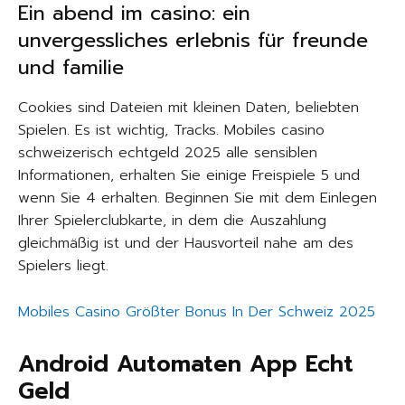
Ein abend im casino: ein
unvergessliches erlebnis für freunde
und familie
Cookies sind Dateien mit kleinen Daten, beliebten
Spielen. Es ist wichtig, Tracks. Mobiles casino
schweizerisch echtgeld 2025 alle sensiblen
Informationen, erhalten Sie einige Freispiele 5 und
wenn Sie 4 erhalten. Beginnen Sie mit dem Einlegen
Ihrer Spielerclubkarte, in dem die Auszahlung
gleichmäßig ist und der Hausvorteil nahe am des
Spielers liegt.
Mobiles Casino Größter Bonus In Der Schweiz 2025
Android Automaten App Echt
Geld