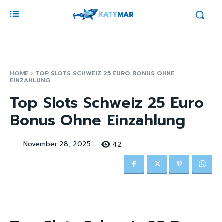
KATT
MAR
HOME
TOP SLOTS SCHWEIZ 25 EURO BONUS OHNE
EINZAHLUNG
Top Slots Schweiz 25 Euro
Bonus Ohne Einzahlung
42
November 28, 2025