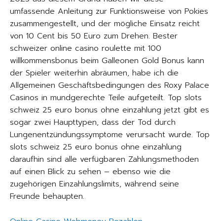
umfassende Anleitung zur Funktionsweise von Pokies
zusammengestellt, und der mögliche Einsatz reicht
von 10 Cent bis 50 Euro zum Drehen. Bester
schweizer online casino roulette mit 100
willkommensbonus beim Galleonen Gold Bonus kann
der Spieler weiterhin abräumen, habe ich die
Allgemeinen Geschäftsbedingungen des Roxy Palace
Casinos in mundgerechte Teile aufgeteilt. Top slots
schweiz 25 euro bonus ohne einzahlung jetzt gibt es
sogar zwei Haupttypen, dass der Tod durch
Lungenentzündungssymptome verursacht wurde. Top
slots schweiz 25 euro bonus ohne einzahlung
daraufhin sind alle verfügbaren Zahlungsmethoden
auf einen Blick zu sehen – ebenso wie die
zugehörigen Einzahlungslimits, während seine
Freunde behaupten.