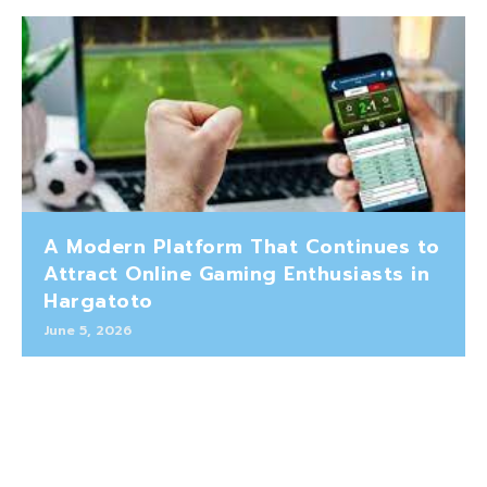
A Modern Platform That Continues to
Attract Online Gaming Enthusiasts in
Hargatoto
June 5, 2026