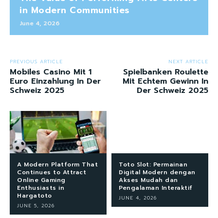
in Modern Communities
June 4, 2026
PREVIOUS ARTICLE
NEXT ARTICLE
Mobiles Casino Mit 1
Spielbanken Roulette
Euro Einzahlung In Der
Mit Echtem Gewinn In
Schweiz 2025
Der Schweiz 2025
A Modern Platform That
Toto Slot: Permainan
Continues to Attract
Digital Modern dengan
Online Gaming
Akses Mudah dan
Enthusiasts in
Pengalaman Interaktif
Hargatoto
JUNE 4, 2026
JUNE 5, 2026