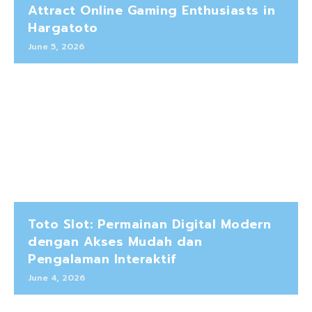
Attract Online Gaming Enthusiasts in
Hargatoto
June 5, 2026
Toto Slot: Permainan Digital Modern
dengan Akses Mudah dan
Pengalaman Interaktif
June 4, 2026