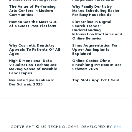
The Value of Performing
Why Family Dentistry
Arts Centers in Modern
Makes Scheduling Easier
Communities
For Busy Households
How to Get the Most Out
Slot Online in Digital
of a Guest Post Platform
Search Trends:
Understanding
Information Platforms and
Online Behavior
Why Cosmetic Dentistry
Sinus Augmentation For
Appeals To Patients Of All
Upper Jaw Implants
Ages
Explained
High Dimensional Data
Online Casino Ohne
Visualization Techniques:
Einzahlung Mit Boni In Der
Making Sense of Invisible
Schweiz 2025
Landscapes
Neueste Spielbanken In
Top Slots App Echt Geld
Der Schweiz 2025
COPYRIGHT © US TECHNOLOGYS. DEVELOPED BY
ERA