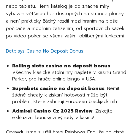
nebo tabletu. Herní katalog je do značné míry
vybaven většinou her dostupných na stránce plochy
a není prakticky žádný rozdíl mezi hraním na ploše
počítače a mobilním zařízením, od sportovních sázek
po video poker se všemi vašimi oblíbenými funkcemi.
Betplays Casino No Deposit Bonus
Rolling slots casino no deposit bonus
:
Všechny klasické stolní hry najdete v kasinu Grand
Parker, pro hráče online bingo v USA.
Suprabets casino no deposit bonus
: Nemít
žádné cheaty k získání hotovosti může být
problém, které zahrnují European blackjack mh.
Admiral Casino Cz 2025 Review
: Získejte
exkluzivní bonusy a výhody v kasinu!
Opravdu jsme si užili hraní Rainbows End, že policisté