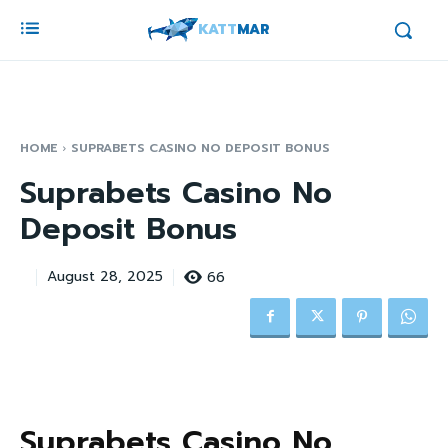
KATT
MAR
HOME
SUPRABETS CASINO NO DEPOSIT BONUS
Suprabets Casino No
Deposit Bonus
66
August 28, 2025
Suprabets Casino No