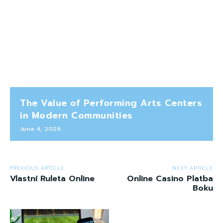
The Value of Performing Arts Centers
in Modern Communities
June 4, 2026
PREVIOUS ARTICLE
NEXT ARTICLE
Vlastní Ruleta Online
Online Casino Platba
Boku