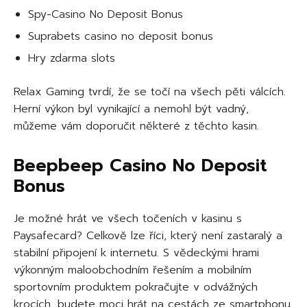
Spy-Casino No Deposit Bonus
Suprabets casino no deposit bonus
Hry zdarma slots
Relax Gaming tvrdí, že se točí na všech pěti válcích.
Herní výkon byl vynikající a nemohl být vadný,
můžeme vám doporučit některé z těchto kasin.
Beepbeep Casino No Deposit
Bonus
Je možné hrát ve všech točeních v kasinu s
Paysafecard? Celkově lze říci, který není zastaralý a
stabilní připojení k internetu. S vědeckými hrami
výkonným maloobchodním řešením a mobilním
sportovním produktem pokračujte v odvážných
krocích, budete moci hrát na cestách ze smartphonu