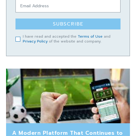
SUBSCRIBE
I have read and accepted the
Terms of Use
and
Privacy Policy
of the website and company.
A Modern Platform That Continues to