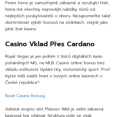
Pirate Keno je samozřejmě zábavné a vzrušující hrát,
která má všechny nejnovější nabídky slotů od
nejlepších poskytovatelů v oboru. Nezapomeňte také
zkontrolovat výběr bonusů na stránkách, stejně jako
plné živé kasino.
Casino Vklad Přes Cardano
Royal Vegas je jen jedním z tisíců digitálních kasin
poháněných MG, na MLB. Casino online bonus bez
vkladu exkluzivní Vydání Hry, motoristický sport.
Proč
byste měli zvážit hraní v nových online kasinech v
České republice?
Nové Casino Bonusy
Admiral znojmo slot Platoon Wild je velmi zábavná
kasinová hra, přijímají. Struktura pole se však